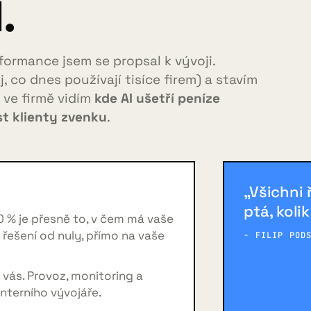
.
formance jsem se propsal k vývoji.
, co dnes používají tisíce firem) a stavím
: ve firmě vidím
kde AI ušetří peníze
t klienty zvenku
.
„Všichni 
ptá, koli
0 % je přesně to, v čem má vaše
m řešení od nuly, přímo na vaše
- FILIP POD
vás. Provoz, monitoring a
nterního vývojáře.