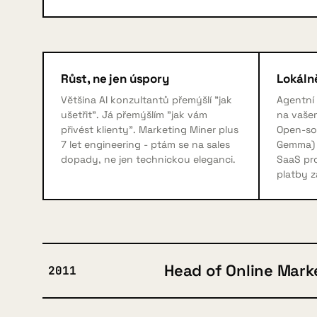
Růst, ne jen úspory
Lokálně
Většina AI konzultantů přemýšlí "jak
Agentní
ušetřit". Já přemýšlím "jak vám
na vaše
přivést klienty". Marketing Miner plus
Open-so
7 let engineering - ptám se na sales
Gemma) 
dopady, ne jen technickou eleganci.
SaaS pro
platby z
Head of Online Mark
2011