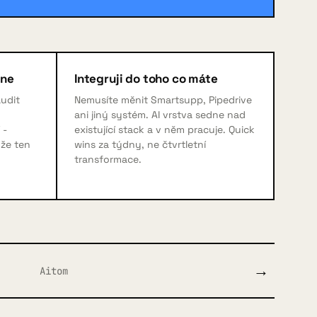
dne
Integruji do toho co máte
audit
Nemusíte měnit Smartsupp, Pipedrive
ani jiný systém. AI vrstva sedne nad
 -
existující stack a v něm pracuje. Quick
nže ten
wins za týdny, ne čtvrtletní
transformace.
→
Aitom