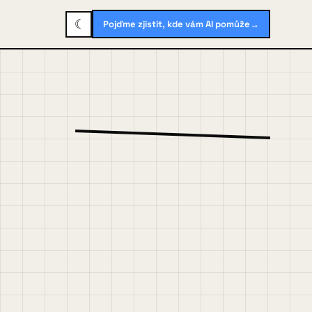
☾
Pojďme zjistit, kde vám AI pomůže
→
FP · 2026