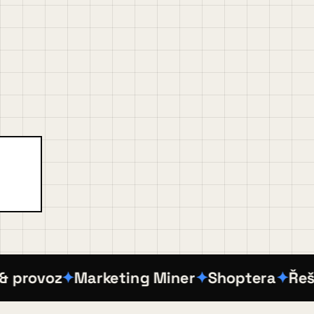
rovoz
Marketing Miner
Shoptera
Řešení