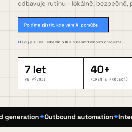
odbavuje rutinu - lokálně, bezpečně, 
FAQ
Pojďme zjistit, kde vám AI pomůže
→
Blog
Tady píšu na LinkedIn o AI a o nesmrtelnosti chrousta
→
Kontakt
7 let
40+
VE VÝVOJI
FIREM & PROJEKTŮ
Pojďme zjistit, kde vám AI pomůže
→
eneration
Outbound automation
Interní 