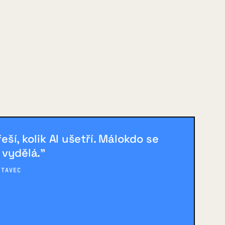
řeší, kolik AI ušetří. Málokdo se
k vydělá."
STAVEC