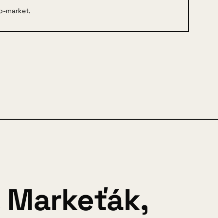
to-market.
. Markeťák,