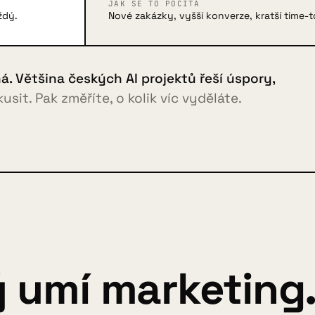
JAK SE TO POČÍTÁ
ždý.
Nové zakázky, vyšší konverze, kratší time-
iná. Většina českých AI projektů řeší úspory,
sit. Pak změříte, o kolik víc vyděláte.
ý umí marketing