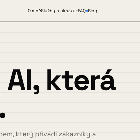
O mně
Služby a ukázky
FAQ
Blog
▾
AI, která
.
em, který přivádí zákazníky a