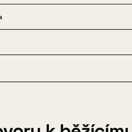
a
voru k běžícímu