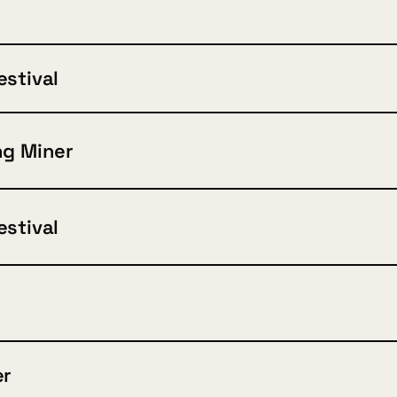
estival
ng Miner
estival
er