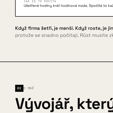
JAK SE TO POČÍTÁ
Ušetřené hodiny krát hodinová mzda. Spočítá to ka
Když firma šetří, je menší. Když roste, je j
protože se snadno počítají. Růst musíte zku
02
O MNĚ
Vývojář, kter