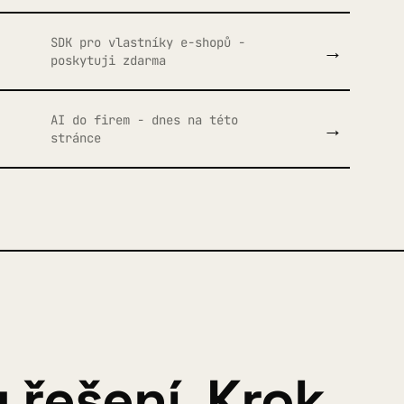
SDK pro vlastníky e-shopů -
→
poskytuji zdarma
AI do firem - dnes na této
→
stránce
 řešení. Krok