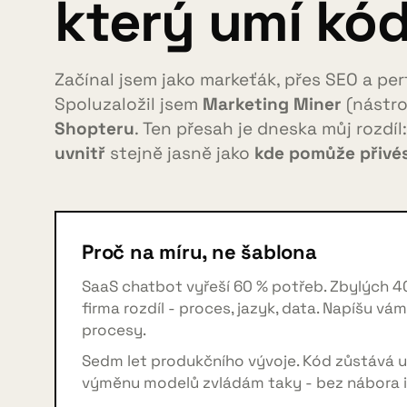
který umí kód
Začínal jsem jako markeťák, přes SEO a per
Spoluzaložil jsem
Marketing Miner
(nástroj
Shopteru
. Ten přesah je dneska můj rozdíl
uvnitř
stejně jasně jako
kde pomůže přivés
Proč na míru, ne šablona
SaaS chatbot vyřeší 60 % potřeb. Zbylých 4
firma rozdíl - proces, jazyk, data. Napíšu vá
procesy.
Sedm let produkčního vývoje. Kód zůstává u 
výměnu modelů zvládám taky - bez nábora i