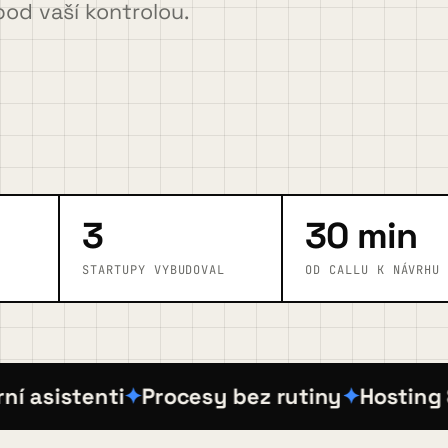
pod vaší kontrolou.
3
30 min
STARTUPY VYBUDOVAL
OD CALLU K NÁVRHU
asistenti
Procesy bez rutiny
Hosting & p