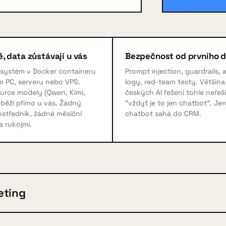
, data zůstávají u vás
Bezpečnost od prvního 
 systém v Docker containeru
Prompt injection, guardrails, 
m PC, serveru nebo VPS.
logy, red-team testy. Většina
urce modely (Qwen, Kimi,
českých AI řešení tohle neřeší
běží přímo u vás. Žádný
"vždyť je to jen chatbot". Je
středník, žádné měsíční
chatbot sahá do CRM.
a rukojmí.
eting