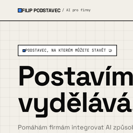
FILIP PODSTAVEC
/ AI pro firmy
×
MENU
PODSTAVEC, NA KTERÉM MŮŽETE STAVĚT 🤝
O mně
Postavím 
Služby a ukázky
▾
vydělává
Spolupráce
Případovky
Pomáhám firmám integrovat AI způsob