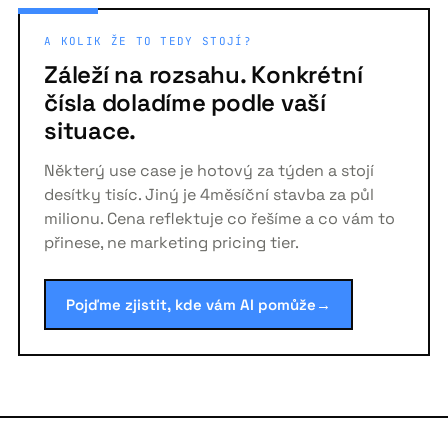
A KOLIK ŽE TO TEDY STOJÍ?
Záleží na rozsahu. Konkrétní
čísla doladíme podle vaší
situace.
Některý use case je hotový za týden a stojí
desítky tisíc. Jiný je 4měsíční stavba za půl
milionu. Cena reflektuje co řešíme a co vám to
přinese, ne marketing pricing tier.
Pojďme zjistit, kde vám AI pomůže
→