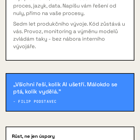
proces, jazyk, data. Napíšu vám řešení od
nuly, přímo na vaše procesy.
Sedm let produkčního vývoje. Kód zůstává u
vás. Provoz, monitoring a výměnu modelů
zvládám taky - bez nábora interního
vývojáře.
„Všichni řeší, kolik AI ušetří. Málokdo se
ptá, kolik vydělá."
- FILIP PODSTAVEC
Růst, ne jen úspory