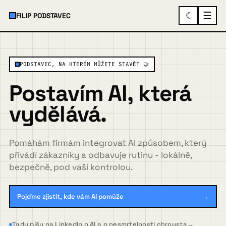
☰
☾
FILIP PODSTAVEC
×
MENU
PODSTAVEC, NA KTERÉM MŮŽETE STAVĚT 🤝
Postavím AI, která
O mně
vydělává.
Služby a ukázky
▾
Pomáhám firmám integrovat AI způsobem, který
přivádí zákazníky a odbavuje rutinu - lokálně,
bezpečně, pod vaší kontrolou.
Spolupráce
Pojďme zjistit, kde vám AI pomůže
→
Případovky
Tady píšu na LinkedIn o AI a o nesmrtelnosti chrousta
→