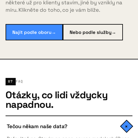
některé už pro klienty stavím, jiné by vznikly na
míru. Klikněte do toho, co je vám blíže.
Najít podle oboru
→
Nebo podle služby
→
07
FAQ
Otázky, co lidi vždycky
napadnou.
Tečou někam naše data?
+