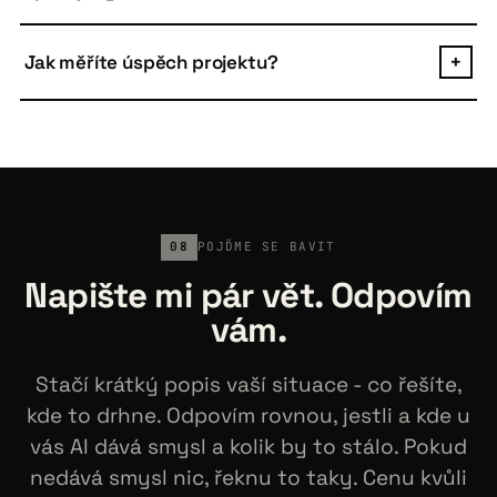
a dělají gramatické chyby.
Kód je vždy váš. Postavený standardními
technologiemi (Python, TypeScript, Docker, open-
Jak měříte úspěch projektu?
+
source frameworks), takže ho převezme jakýkoliv
vývojářský tým. Žádný vendor lock-in. Po prvních 3
Před začátkem si dohodneme metriku, kterou budeme
měsících lze ukončit kdykoliv.
sledovat. Pro růstové aplikace obvykle leady,
konverze, response rate, AOV. Pro defenzivní ušetřené
hodiny nebo objem dotazů obsloužený AI. Žádné "lepší
podpora" - vždy konkrétní číslo.
08
POJĎME SE BAVIT
Napište mi pár vět. Odpovím
vám.
Stačí krátký popis vaší situace - co řešíte,
kde to drhne. Odpovím rovnou, jestli a kde u
vás AI dává smysl a kolik by to stálo. Pokud
nedává smysl nic, řeknu to taky. Cenu kvůli