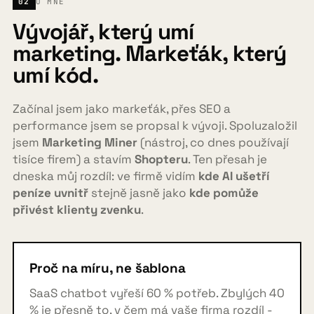
02
O MNĚ
Vývojář, který umí
marketing. Markeťák, který
umí kód.
Začínal jsem jako markeťák, přes SEO a
performance jsem se propsal k vývoji. Spoluzaložil
jsem
Marketing Miner
(nástroj, co dnes používají
tisíce firem) a stavím
Shopteru
. Ten přesah je
dneska můj rozdíl: ve firmě vidím
kde AI ušetří
peníze uvnitř
stejně jasně jako
kde pomůže
přivést klienty zvenku
.
Proč na míru, ne šablona
SaaS chatbot vyřeší 60 % potřeb. Zbylých 40
% je přesně to, v čem má vaše firma rozdíl -