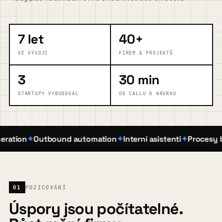
FAQ
7 let
40+
VE VÝVOJI
FIREM & PROJEKTŮ
Blog
3
30 min
STARTUPY VYBUDOVAL
OD CALLU K NÁVRHU
Kontakt
tion
Outbound automation
Interní asistenti
Procesy bez 
Pojďme zjistit, kde vám AI pomůže
→
01
POZICOVÁNÍ
Úspory jsou počítatelné.