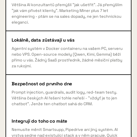
Většina AI konzultantů přemýšlí "jak ušetřit". Já přemýšlím
"jak vám přivést klienty". Marketing Miner plus 7 let
engineering - ptám se na sales dopady, ne jen technickou
eleganci.
Lokálně, data zůstávají u vás
Agentní systém v Docker containeru na vašem PC, serveru
nebo VPS. Open-source modely (Qwen, Kimi, Gemma) běží
přímo u vás. Žádný SaaS prostředník, žádné měsíční platby
za rukojmí.
Bezpečnost od prvního dne
Prompt injection, guardrails, audit logy, red-team testy.
Většina českých AI řešení tohle neřeší - "vždyť je to jen
chatbot". Jenže ten chatbot sahá do CRM.
Integruji do toho co máte
Nemusíte měnit Smartsupp, Pipedrive ani jiný systém. AI
vrstva sedne nad existující stack a v něm pracuje. Quick