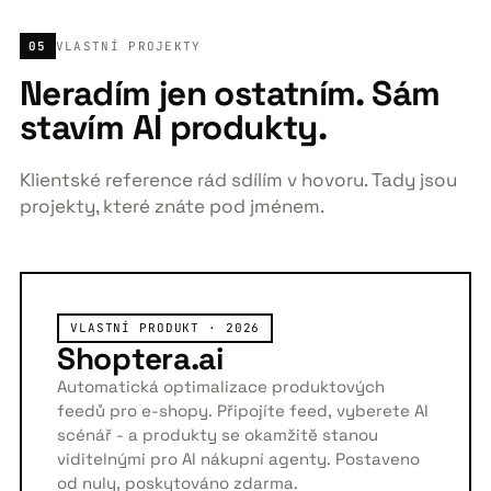
05
VLASTNÍ PROJEKTY
Neradím jen ostatním. Sám
stavím AI produkty.
Klientské reference rád sdílím v hovoru. Tady jsou
projekty, které znáte pod jménem.
VLASTNÍ PRODUKT · 2026
Shoptera.ai
Automatická optimalizace produktových
feedů pro e-shopy. Připojíte feed, vyberete AI
scénář - a produkty se okamžitě stanou
viditelnými pro AI nákupní agenty. Postaveno
od nuly, poskytováno zdarma.