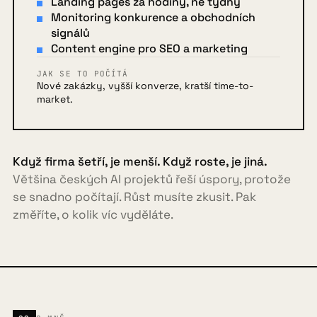
Landing pages za hodiny, ne týdny
Monitoring konkurence a obchodních
signálů
Content engine pro SEO a marketing
JAK SE TO POČÍTÁ
Nové zakázky, vyšší konverze, kratší time-to-
market.
Když firma šetří, je menší. Když roste, je jiná.
Většina českých AI projektů řeší úspory, protože
se snadno počítají. Růst musíte zkusit. Pak
změříte, o kolik víc vyděláte.