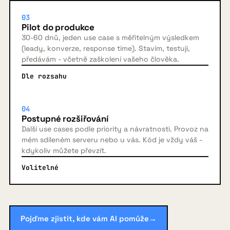
03
Pilot do produkce
30-60 dnů, jeden use case s měřitelným výsledkem
(leady, konverze, response time). Stavím, testuji,
předávám - včetně zaškolení vašeho člověka.
Dle rozsahu
04
Postupné rozšiřování
Další use cases podle priority a návratnosti. Provoz na
mém sdíleném serveru nebo u vás. Kód je vždy váš -
kdykoliv můžete převzít.
Volitelné
Pojďme zjistit, kde vám AI pomůže
→