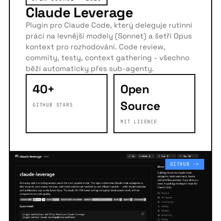
Claude Leverage
Plugin pro Claude Code, který deleguje rutinní
práci na levnější modely (Sonnet) a šetří Opus
kontext pro rozhodování. Code review,
commity, testy, context gathering - všechno
běží automaticky přes sub-agenty.
40+
Open
Source
GITHUB STARS
MIT LICENCE
GITHUB ->