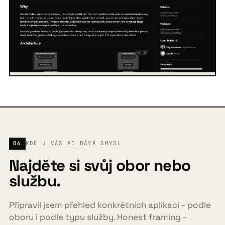
06
KDE U VÁS AI DÁVÁ SMYSL
Najděte si svůj obor nebo
službu.
Připravil jsem přehled konkrétních aplikací - podle
oboru i podle typu služby. Honest framing -