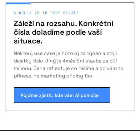
A KOLIK ŽE TO TEDY STOJÍ?
Záleží na rozsahu. Konkrétní
čísla doladíme podle vaší
situace.
Některý use case je hotový za týden a stojí
desítky tisíc. Jiný je 4měsíční stavba za půl
milionu. Cena reflektuje co řešíme a co vám to
přinese, ne marketing pricing tier.
Pojďme zjistit, kde vám AI pomůže
→