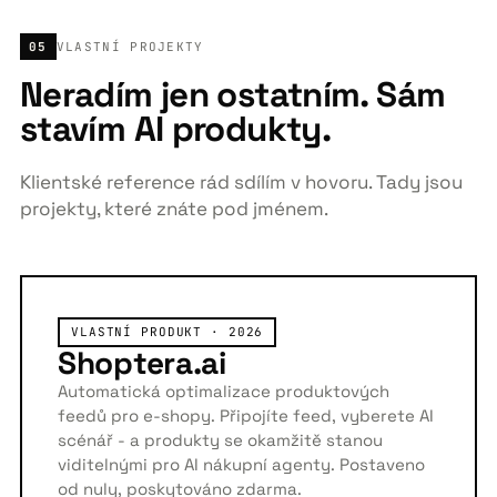
05
VLASTNÍ PROJEKTY
Neradím jen ostatním. Sám
stavím AI produkty.
Klientské reference rád sdílím v hovoru. Tady jsou
projekty, které znáte pod jménem.
VLASTNÍ PRODUKT · 2026
Shoptera.ai
Automatická optimalizace produktových
feedů pro e-shopy. Připojíte feed, vyberete AI
scénář - a produkty se okamžitě stanou
viditelnými pro AI nákupní agenty. Postaveno
od nuly, poskytováno zdarma.