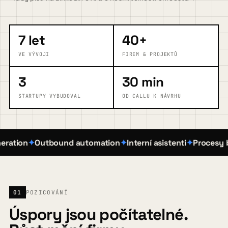
FAQ
7 let
40+
VE VÝVOJI
FIREM & PROJEKTŮ
Blog
3
30 min
STARTUPY VYBUDOVAL
OD CALLU K NÁVRHU
Kontakt
tion
Outbound automation
Interní asistenti
Procesy bez 
Pojďme zjistit, kde vám AI pomůže
→
01
POZICOVÁNÍ
Úspory jsou počítatelné.