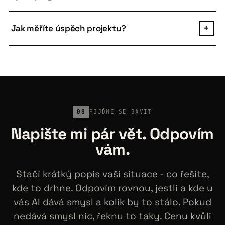
a dělají gramatické chyby.
Kód je vždy váš. Postavený standardními
technologiemi (Python, TypeScript, Docker, open-
Jak měříte úspěch projektu?
+
source frameworks), takže ho převezme jakýkoliv
vývojářský tým. Žádný vendor lock-in. Po prvních 3
Před začátkem si dohodneme metriku, kterou budeme
měsících lze ukončit kdykoliv.
sledovat. Pro růstové aplikace obvykle leady,
konverze, response rate, AOV. Pro defenzivní ušetřené
hodiny nebo objem dotazů obsloužený AI. Žádné "lepší
podpora" - vždy konkrétní číslo.
08
POJĎME SE BAVIT
Napište mi pár vět. Odpovím
vám.
Stačí krátký popis vaší situace - co řešíte,
kde to drhne. Odpovím rovnou, jestli a kde u
vás AI dává smysl a kolik by to stálo. Pokud
nedává smysl nic, řeknu to taky. Cenu kvůli