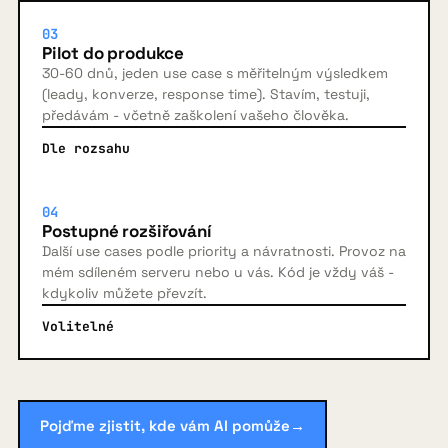
03
Pilot do produkce
30-60 dnů, jeden use case s měřitelným výsledkem
(leady, konverze, response time). Stavím, testuji,
předávám - včetně zaškolení vašeho člověka.
Dle rozsahu
04
Postupné rozšiřování
Další use cases podle priority a návratnosti. Provoz na
mém sdíleném serveru nebo u vás. Kód je vždy váš -
kdykoliv můžete převzít.
Volitelné
Pojďme zjistit, kde vám AI pomůže
→