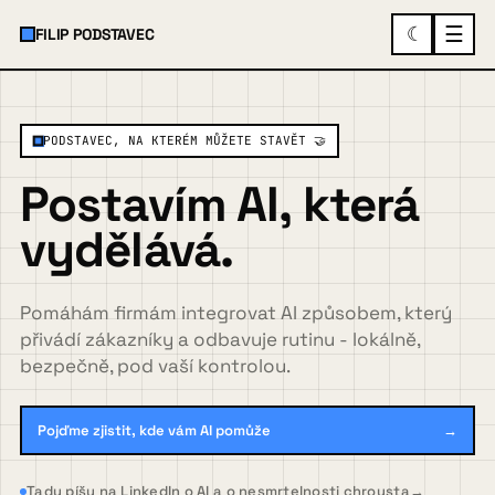
☰
☾
FILIP PODSTAVEC
×
MENU
PODSTAVEC, NA KTERÉM MŮŽETE STAVĚT 🤝
Postavím AI, která
O mně
vydělává.
Služby a ukázky
▾
Pomáhám firmám integrovat AI způsobem, který
přivádí zákazníky a odbavuje rutinu - lokálně,
bezpečně, pod vaší kontrolou.
Spolupráce
Pojďme zjistit, kde vám AI pomůže
→
Případovky
Tady píšu na LinkedIn o AI a o nesmrtelnosti chrousta
→