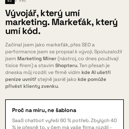
02
O MNĚ
Vývojář, který umí
marketing. Markeťák, který
umí kód.
Začínal jsem jako markeťák, přes SEO a
performance jsem se propsal k vývoji. Spoluzaložil
jsem
Marketing Miner
(nástroj, co dnes používají
tisíce firem) a stavím
Shopteru
. Ten přesah je
dneska můj rozdíl: ve firmě vidím
kde AI ušetří
peníze uvnitř
stejně jasně jako
kde pomůže
přivést klienty zvenku
.
Proč na míru, ne šablona
SaaS chatbot vyřeší 60 % potřeb. Zbylých 40
% je přesně to, v čem má vaše firma rozdíl -