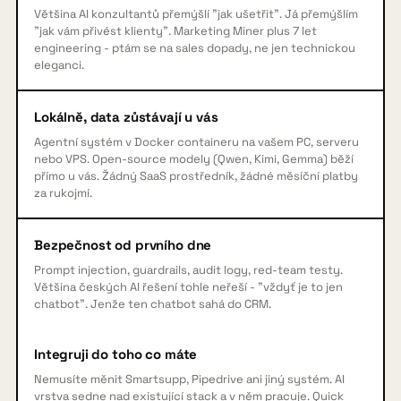
Většina AI konzultantů přemýšlí "jak ušetřit". Já přemýšlím
"jak vám přivést klienty". Marketing Miner plus 7 let
engineering - ptám se na sales dopady, ne jen technickou
eleganci.
Lokálně, data zůstávají u vás
Agentní systém v Docker containeru na vašem PC, serveru
nebo VPS. Open-source modely (Qwen, Kimi, Gemma) běží
přímo u vás. Žádný SaaS prostředník, žádné měsíční platby
za rukojmí.
Bezpečnost od prvního dne
Prompt injection, guardrails, audit logy, red-team testy.
Většina českých AI řešení tohle neřeší - "vždyť je to jen
chatbot". Jenže ten chatbot sahá do CRM.
Integruji do toho co máte
Nemusíte měnit Smartsupp, Pipedrive ani jiný systém. AI
vrstva sedne nad existující stack a v něm pracuje. Quick