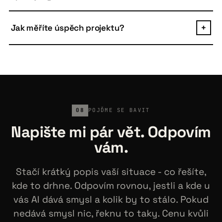
a dělají gramatické chyby.
Kód je vždy váš. Postavený standardními
technologiemi (Python, TypeScript, Docker, open-
Jak měříte úspěch projektu?
+
source frameworks), takže ho převezme jakýkoliv
vývojářský tým. Žádný vendor lock-in. Po prvních 3
Před začátkem si dohodneme metriku, kterou budeme
měsících lze ukončit kdykoliv.
sledovat. Pro růstové aplikace obvykle leady,
konverze, response rate, AOV. Pro defenzivní ušetřené
hodiny nebo objem dotazů obsloužený AI. Žádné "lepší
podpora" - vždy konkrétní číslo.
08
POJĎME SE BAVIT
Napište mi pár vět. Odpovím
vám.
Stačí krátký popis vaší situace - co řešíte,
kde to drhne. Odpovím rovnou, jestli a kde u
vás AI dává smysl a kolik by to stálo. Pokud
nedává smysl nic, řeknu to taky. Cenu kvůli