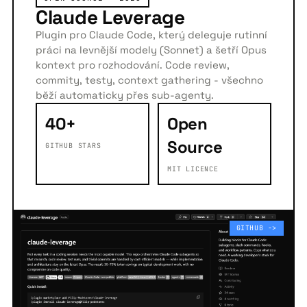
Claude Leverage
Plugin pro Claude Code, který deleguje rutinní
práci na levnější modely (Sonnet) a šetří Opus
kontext pro rozhodování. Code review,
commity, testy, context gathering - všechno
běží automaticky přes sub-agenty.
40+
Open
Source
GITHUB STARS
MIT LICENCE
GITHUB ->