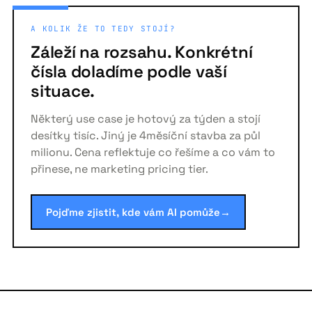
A KOLIK ŽE TO TEDY STOJÍ?
Záleží na rozsahu. Konkrétní
čísla doladíme podle vaší
situace.
Některý use case je hotový za týden a stojí
desítky tisíc. Jiný je 4měsíční stavba za půl
milionu. Cena reflektuje co řešíme a co vám to
přinese, ne marketing pricing tier.
Pojďme zjistit, kde vám AI pomůže
→