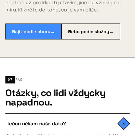
některé už pro klienty stavím, jiné by vznikly na
míru. Klikněte do toho, co je vám blíže.
Najít podle oboru
→
Nebo podle služby
→
07
FAQ
Otázky, co lidi vždycky
napadnou.
Tečou někam naše data?
+