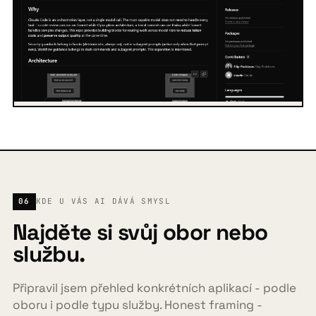
06
KDE U VÁS AI DÁVÁ SMYSL
Najděte si svůj obor nebo
službu.
Připravil jsem přehled konkrétních aplikací - podle
oboru i podle typu služby. Honest framing -