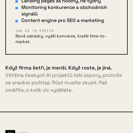
Landing pages za hodiny, ne týdny
Monitoring konkurence a obchodních
signálů
Content engine pro SEO a marketing
JAK SE TO POČÍTÁ
Nové zakázky, vyšší konverze, kratší time-to-
market.
Když firma šetří, je menší. Když roste, je jiná.
Většina českých AI projektů řeší úspory, protože
se snadno počítají. Růst musíte zkusit. Pak
změříte, o kolik víc vyděláte.