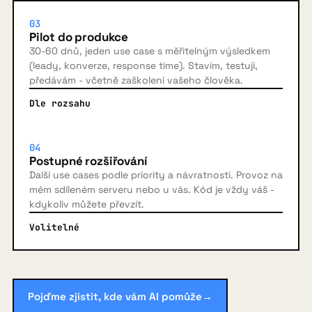
03
Pilot do produkce
30-60 dnů, jeden use case s měřitelným výsledkem
(leady, konverze, response time). Stavím, testuji,
předávám - včetně zaškolení vašeho člověka.
Dle rozsahu
04
Postupné rozšiřování
Další use cases podle priority a návratnosti. Provoz na
mém sdíleném serveru nebo u vás. Kód je vždy váš -
kdykoliv můžete převzít.
Volitelné
Pojďme zjistit, kde vám AI pomůže
→