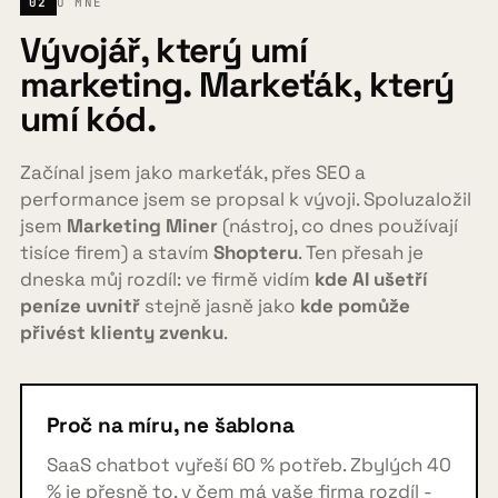
02
O MNĚ
Vývojář, který umí
marketing. Markeťák, který
umí kód.
Začínal jsem jako markeťák, přes SEO a
performance jsem se propsal k vývoji. Spoluzaložil
jsem
Marketing Miner
(nástroj, co dnes používají
tisíce firem) a stavím
Shopteru
. Ten přesah je
dneska můj rozdíl: ve firmě vidím
kde AI ušetří
peníze uvnitř
stejně jasně jako
kde pomůže
přivést klienty zvenku
.
Proč na míru, ne šablona
SaaS chatbot vyřeší 60 % potřeb. Zbylých 40
% je přesně to, v čem má vaše firma rozdíl -