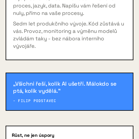
proces, jazyk, data. Napíšu vám řešení od
nuly, přímo na vaše procesy.
Sedm let produkčního vývoje. Kód zůstává u
vás. Provoz, monitoring a výměnu modelů
zvládám taky - bez nábora interního
vývojáře.
„Všichni řeší, kolik AI ušetří. Málokdo se
ptá, kolik vydělá."
- FILIP PODSTAVEC
Růst, ne jen úspory