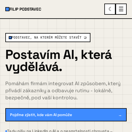
☰
☾
FILIP PODSTAVEC
×
MENU
PODSTAVEC, NA KTERÉM MŮŽETE STAVĚT 🤝
Postavím AI, která
O mně
vydělává.
Služby a ukázky
▾
Pomáhám firmám integrovat AI způsobem, který
přivádí zákazníky a odbavuje rutinu - lokálně,
bezpečně, pod vaší kontrolou.
Spolupráce
Pojďme zjistit, kde vám AI pomůže
→
Případovky
Tady píšu na LinkedIn o AI a o nesmrtelnosti chrousta
→