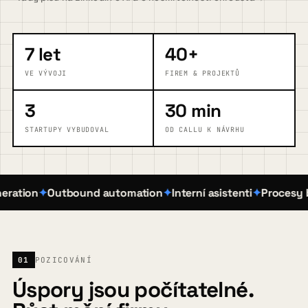
FAQ
7 let
40+
VE VÝVOJI
FIREM & PROJEKTŮ
Blog
3
30 min
STARTUPY VYBUDOVAL
OD CALLU K NÁVRHU
Kontakt
tion
Outbound automation
Interní asistenti
Procesy bez 
Pojďme zjistit, kde vám AI pomůže
→
01
POZICOVÁNÍ
Úspory jsou počítatelné.