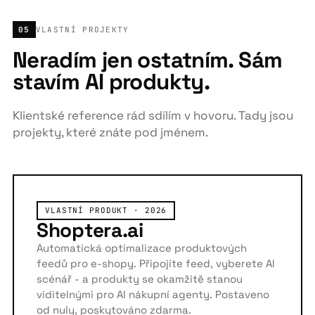
05
VLASTNÍ PROJEKTY
Neradím jen ostatním. Sám
stavím AI produkty.
Klientské reference rád sdílím v hovoru. Tady jsou
projekty, které znáte pod jménem.
VLASTNÍ PRODUKT · 2026
Shoptera.ai
Automatická optimalizace produktových
feedů pro e-shopy. Připojíte feed, vyberete AI
scénář - a produkty se okamžitě stanou
viditelnými pro AI nákupní agenty. Postaveno
od nuly, poskytováno zdarma.