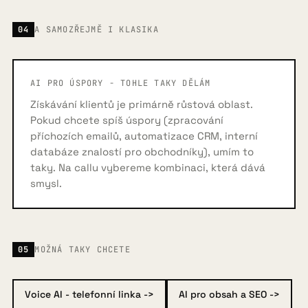
04
A SAMOZŘEJMĚ I KLASIKA
AI PRO ÚSPORY - TOHLE TAKY DĚLÁM
Získávání klientů je primárně růstová oblast.
Pokud chcete spíš úspory (zpracování
příchozích emailů, automatizace CRM, interní
databáze znalostí pro obchodníky), umím to
taky. Na callu vybereme kombinaci, která dává
smysl.
05
MOŽNÁ TAKY CHCETE
Voice AI - telefonní linka ->
AI pro obsah a SEO ->