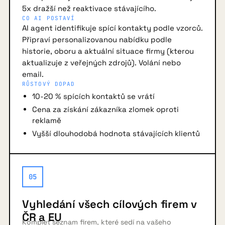
5x dražší než reaktivace stávajícího.
CO AI POSTAVÍ
AI agent identifikuje spící kontakty podle vzorců.
Připraví personalizovanou nabídku podle
historie, oboru a aktuální situace firmy (kterou
aktualizuje z veřejných zdrojů). Volání nebo
email.
RŮSTOVÝ DOPAD
10-20 % spících kontaktů se vrátí
Cena za získání zákazníka zlomek oproti
reklamě
Vyšší dlouhodobá hodnota stávajících klientů
05
Vyhledání všech cílových firem v
ČR a EU
Komplet seznam firem, které sedí na vašeho