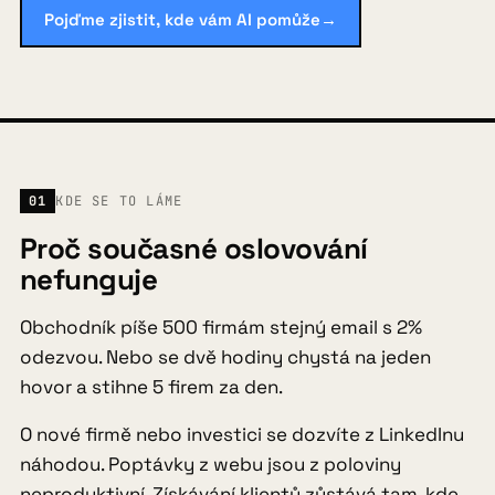
Pojďme zjistit, kde vám AI pomůže
→
FAQ
Blog
01
KDE SE TO LÁME
Kontakt
Proč současné oslovování
nefunguje
Obchodník píše 500 firmám stejný email s 2%
Pojďme zjistit, kde vám AI pomůže
→
odezvou. Nebo se dvě hodiny chystá na jeden
hovor a stihne 5 firem za den.
O nové firmě nebo investici se dozvíte z LinkedInu
náhodou. Poptávky z webu jsou z poloviny
neproduktivní. Získávání klientů zůstává tam, kde