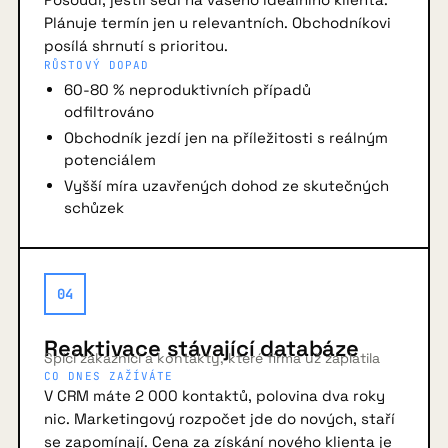
Plánuje termín jen u relevantních. Obchodníkovi
posílá shrnutí s prioritou.
RŮSTOVÝ DOPAD
60-80 % neproduktivních případů
odfiltrováno
Obchodník jezdí jen na příležitosti s reálným
potenciálem
Vyšší míra uzavřených dohod ze skutečných
schůzek
04
Reaktivace stávající databáze
Spící zákazníci a kontakty, které firma už zaplatila
CO DNES ZAŽÍVÁTE
V CRM máte 2 000 kontaktů, polovina dva roky
nic. Marketingový rozpočet jde do nových, staří
se zapomínají. Cena za získání nového klienta je