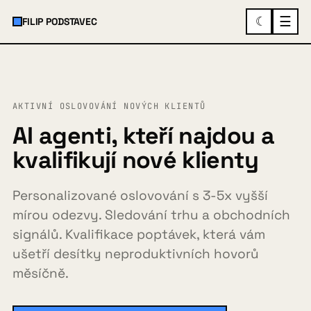
☰
☾
FILIP PODSTAVEC
×
MENU
AKTIVNÍ OSLOVOVÁNÍ NOVÝCH KLIENTŮ
O mně
AI agenti, kteří najdou a
kvalifikují nové klienty
Služby a ukázky
▾
Personalizované oslovování s 3-5x vyšší
mírou odezvy. Sledování trhu a obchodních
signálů. Kvalifikace poptávek, která vám
Spolupráce
ušetří desítky neproduktivních hovorů
měsíčně.
Případovky