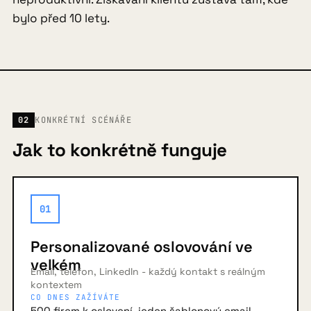
bylo před 10 lety.
02
KONKRÉTNÍ SCÉNÁŘE
Jak to konkrétně funguje
01
Personalizované oslovování ve
velkém
Email, telefon, LinkedIn - každý kontakt s reálným
kontextem
CO DNES ZAŽÍVÁTE
500 firem k oslovení, jeden šablonový email,