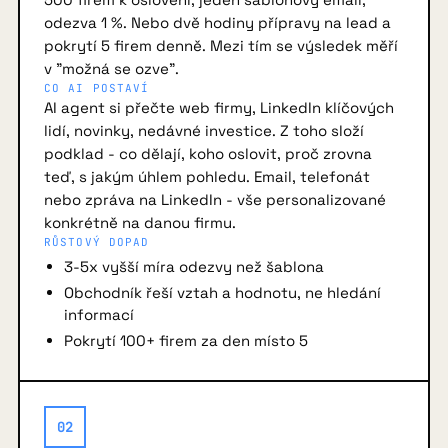
odezva 1 %. Nebo dvě hodiny přípravy na lead a
pokrytí 5 firem denně. Mezi tím se výsledek měří
v "možná se ozve".
CO AI POSTAVÍ
AI agent si přečte web firmy, LinkedIn klíčových
lidí, novinky, nedávné investice. Z toho složí
podklad - co dělají, koho oslovit, proč zrovna
teď, s jakým úhlem pohledu. Email, telefonát
nebo zpráva na LinkedIn - vše personalizované
konkrétně na danou firmu.
RŮSTOVÝ DOPAD
3-5x vyšší míra odezvy než šablona
Obchodník řeší vztah a hodnotu, ne hledání
informací
Pokrytí 100+ firem za den místo 5
02