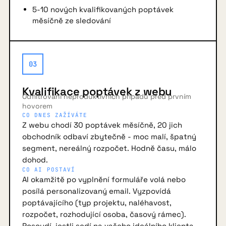
5-10 nových kvalifikovaných poptávek
měsíčně ze sledování
03
Kvalifikace poptávek z webu
Odfiltrování neproduktivních případů před prvním
hovorem
CO DNES ZAŽÍVÁTE
Z webu chodí 30 poptávek měsíčně, 20 jich
obchodník odbaví zbytečně - moc malí, špatný
segment, nereálný rozpočet. Hodně času, málo
dohod.
CO AI POSTAVÍ
AI okamžitě po vyplnění formuláře volá nebo
posílá personalizovaný email. Vyzpovídá
poptávajícího (typ projektu, naléhavost,
rozpočet, rozhodující osoba, časový rámec).
Posoudí, jestli sedí na vašeho ideálního klienta.