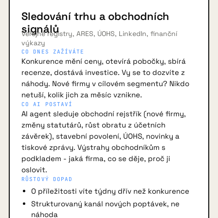
Sledování trhu a obchodních
signálů
Veřejné registry, ARES, ÚOHS, LinkedIn, finanční
výkazy
CO DNES ZAŽÍVÁTE
Konkurence mění ceny, otevírá pobočky, sbírá
recenze, dostává investice. Vy se to dozvíte z
náhody. Nové firmy v cílovém segmentu? Nikdo
netuší, kolik jich za měsíc vznikne.
CO AI POSTAVÍ
AI agent sleduje obchodní rejstřík (nové firmy,
změny statutárů, růst obratu z účetních
závěrek), stavební povolení, ÚOHS, novinky a
tiskové zprávy. Výstrahy obchodníkům s
podkladem - jaká firma, co se děje, proč ji
oslovit.
RŮSTOVÝ DOPAD
O příležitosti víte týdny dřív než konkurence
Strukturovaný kanál nových poptávek, ne
náhoda