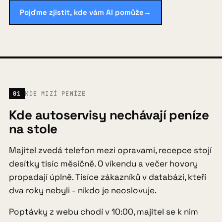
Pojďme zjistit, kde vám AI pomůže
→
FAQ
Blog
01
KDE MIZÍ PENÍZE
Kontakt
Kde autoservisy nechávají peníze
na stole
Majitel zvedá telefon mezi opravami, recepce stojí
Pojďme zjistit, kde vám AI pomůže
→
desítky tisíc měsíčně. O víkendu a večer hovory
propadají úplně. Tisíce zákazníků v databázi, kteří
dva roky nebyli - nikdo je neoslovuje.
Poptávky z webu chodí v 10:00, majitel se k nim