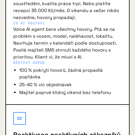
soustředění, kvalita práce trpí. Nebo platíte
recepci 35 000 Kč/měs. O víkendu a večer nikdo
nezvedne, hovory propadají.
CO AI POSTAVÍ
Voice AI agent bere všechny hovory. Ptá se na
problém s vozem, model, naléhavost, lokalitu.
Navrhuje termín v kalendáři podle dostupnosti.
Posílá majiteli SMS shrnutí každého hovoru s
prioritou. Klient ví, že mluví s AI.
RŮSTOVÝ DOPAD
100 % pokrytí hovorů, žádná propadlá
poptávka
25-40 % víc objednávek
Majitel poprvé klidný víkend bez telefonu
02
Reaktivace neaktivních zákazníků