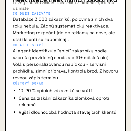
Levný způsob získání zákazníků z databáze, kterou
už máte
CO DNES ZAŽÍVÁTE
Databáze 3 000 zákazníků, polovina z nich dva
roky nebyla. Žádný systematický reaktivace.
Marketing rozpočet jde do reklamy na nové, ale
staří klienti se zapomínají.
CO AI POSTAVÍ
AI agent identifikuje "spící" zákazníky podle
vzorců (pravidelný servis ale 10+ měsíců nic).
Volá s personalizovanou nabídkou - servisní
prohlídka, zimní příprava, kontrola brzd. Z hovoru
rovnou zápis termínu.
RŮSTOVÝ DOPAD
10-20 % spících zákazníků se vrátí
Cena za získání zákazníka zlomková oproti
reklamě
Vyšší dlouhodobá hodnota stávajících klientů