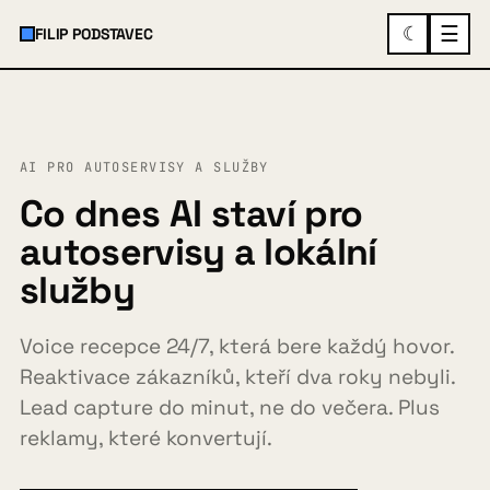
☰
☾
FILIP PODSTAVEC
×
MENU
AI PRO AUTOSERVISY A SLUŽBY
O mně
Co dnes AI staví pro
autoservisy a lokální
služby
Služby a ukázky
▾
Voice recepce 24/7, která bere každý hovor.
Spolupráce
Reaktivace zákazníků, kteří dva roky nebyli.
Lead capture do minut, ne do večera. Plus
reklamy, které konvertují.
Případovky