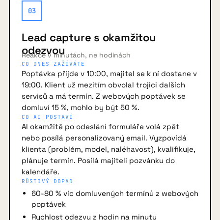
03
Lead capture s okamžitou
odezvou
Reakce v minutách, ne hodinách
CO DNES ZAŽÍVÁTE
Poptávka přijde v 10:00, majitel se k ní dostane v
19:00. Klient už mezitím obvolal trojici dalších
servisů a má termín. Z webových poptávek se
domluví 15 %, mohlo by být 50 %.
CO AI POSTAVÍ
AI okamžitě po odeslání formuláře volá zpět
nebo posílá personalizovaný email. Vyzpovídá
klienta (problém, model, naléhavost), kvalifikuje,
plánuje termín. Posílá majiteli pozvánku do
kalendáře.
RŮSTOVÝ DOPAD
60-80 % víc domluvených termínů z webových
poptávek
Rychlost odezvy z hodin na minuty