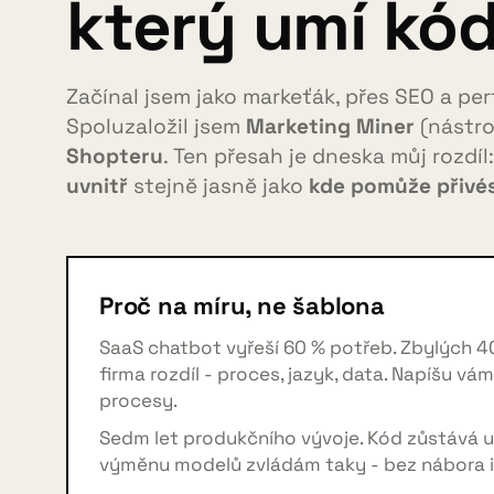
který umí kód
Začínal jsem jako markeťák, přes SEO a per
Spoluzaložil jsem
Marketing Miner
(nástroj
Shopteru
. Ten přesah je dneska můj rozdíl
uvnitř
stejně jasně jako
kde pomůže přivés
Proč na míru, ne šablona
SaaS chatbot vyřeší 60 % potřeb. Zbylých 4
firma rozdíl - proces, jazyk, data. Napíšu vá
procesy.
Sedm let produkčního vývoje. Kód zůstává u 
výměnu modelů zvládám taky - bez nábora i