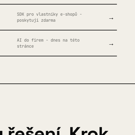
SDK pro vlastníky e-shopů -
→
poskytuji zdarma
AI do firem - dnes na této
→
stránce
 řešení. Krok