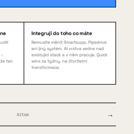
dne
Integruji do toho co máte
audit
Nemusíte měnit Smartsupp, Pipedrive
ani jiný systém. AI vrstva sedne nad
 -
existující stack a v něm pracuje. Quick
nže ten
wins za týdny, ne čtvrtletní
transformace.
→
Aitom