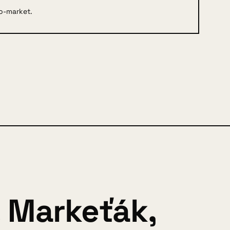
to-market.
. Markeťák,