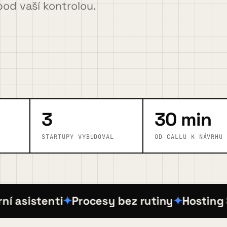
pod vaší kontrolou.
3
30 min
STARTUPY VYBUDOVAL
OD CALLU K NÁVRHU
sistenti
Procesy bez rutiny
Hosting & pr