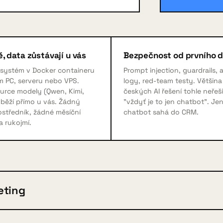
, data zůstávají u vás
Bezpečnost od prvního 
 systém v Docker containeru
Prompt injection, guardrails, 
m PC, serveru nebo VPS.
logy, red-team testy. Většina
urce modely (Qwen, Kimi,
českých AI řešení tohle neřeší
běží přímo u vás. Žádný
"vždyť je to jen chatbot". Je
středník, žádné měsíční
chatbot sahá do CRM.
a rukojmí.
eting