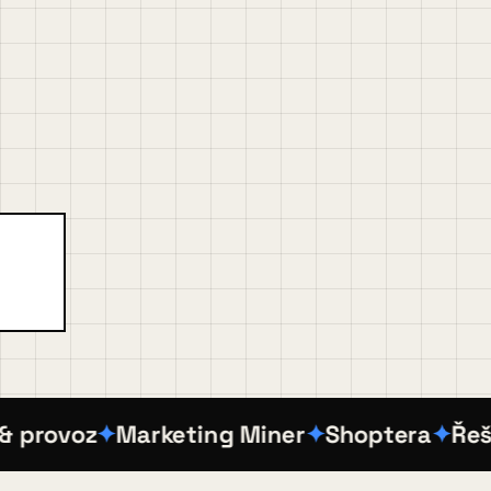
ovoz
Marketing Miner
Shoptera
Řešení 