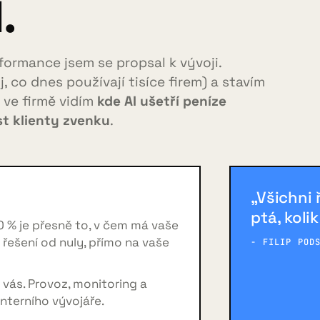
.
formance jsem se propsal k vývoji.
, co dnes používají tisíce firem) a stavím
: ve firmě vidím
kde AI ušetří peníze
t klienty zvenku
.
„Všichni 
ptá, koli
0 % je přesně to, v čem má vaše
m řešení od nuly, přímo na vaše
- FILIP POD
vás. Provoz, monitoring a
nterního vývojáře.