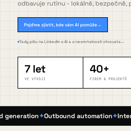
odbavuje rutinu - lokálně, bezpečně, 
FAQ
Pojďme zjistit, kde vám AI pomůže
→
Blog
Tady píšu na LinkedIn o AI a o nesmrtelnosti chrousta
→
Kontakt
7 let
40+
VE VÝVOJI
FIREM & PROJEKTŮ
Pojďme zjistit, kde vám AI pomůže
→
neration
Outbound automation
Interní a