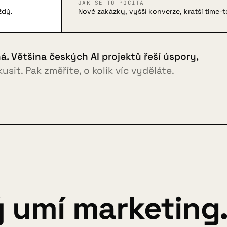
JAK SE TO POČÍTÁ
ždý.
Nové zakázky, vyšší konverze, kratší time-
iná. Většina českých AI projektů řeší úspory,
sit. Pak změříte, o kolik víc vyděláte.
ý umí marketing