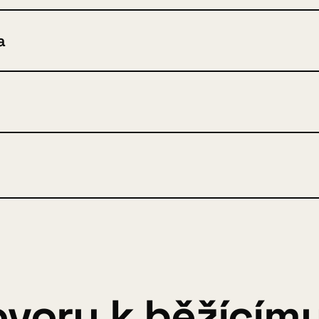
a
voru k běžícímu