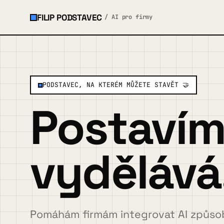
FILIP PODSTAVEC
/ AI pro firmy
×
MENU
PODSTAVEC, NA KTERÉM MŮŽETE STAVĚT 🤝
O mně
Postavím 
Služby a ukázky
▾
vydělává
Spolupráce
Případovky
Pomáhám firmám integrovat AI způsob