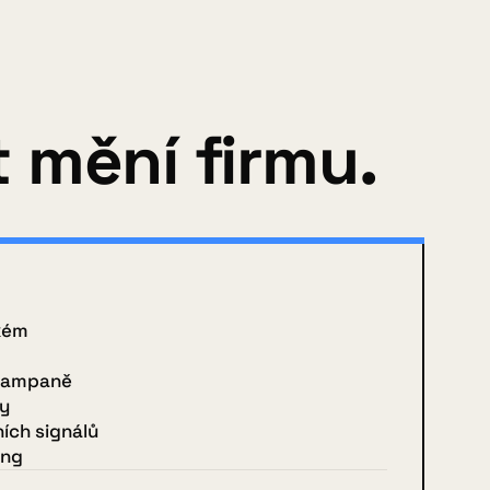
 mění firmu.
kém
 kampaně
ny
ích signálů
ing