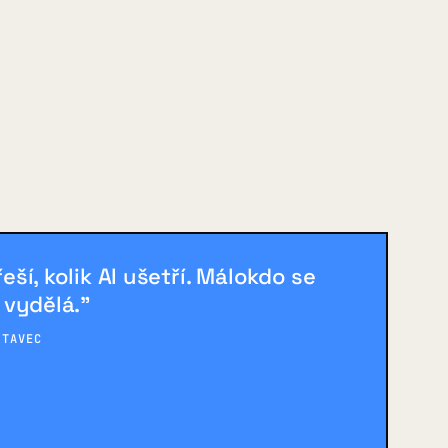
řeší, kolik AI ušetří. Málokdo se
k vydělá."
STAVEC