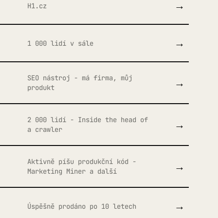
→
H1.cz
→
1 000 lidí v sále
SEO nástroj - má firma, můj
→
produkt
2 000 lidí - Inside the head of
→
a crawler
Aktivně píšu produkční kód -
→
Marketing Miner a další
→
Úspěšně prodáno po 10 letech