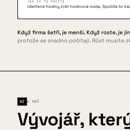
JAK SE TO POČÍTÁ
Ušetřené hodiny krát hodinová mzda. Spočítá to ka
Když firma šetří, je menší. Když roste, je j
protože se snadno počítají. Růst musíte zku
02
O MNĚ
Vývojář, kter