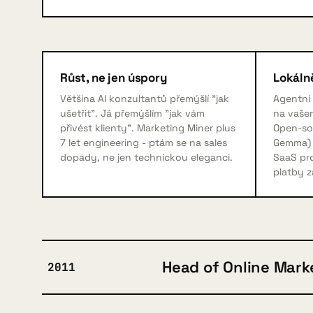
Růst, ne jen úspory
Lokálně
Většina AI konzultantů přemýšlí "jak
Agentní
ušetřit". Já přemýšlím "jak vám
na vaše
přivést klienty". Marketing Miner plus
Open-so
7 let engineering - ptám se na sales
Gemma) 
dopady, ne jen technickou eleganci.
SaaS pro
platby z
Head of Online Mark
2011