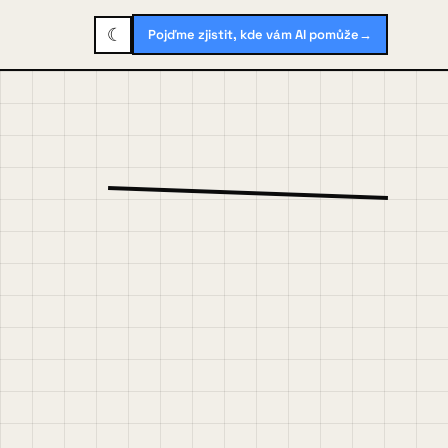
☾
Pojďme zjistit, kde vám AI pomůže
→
FP · 2026