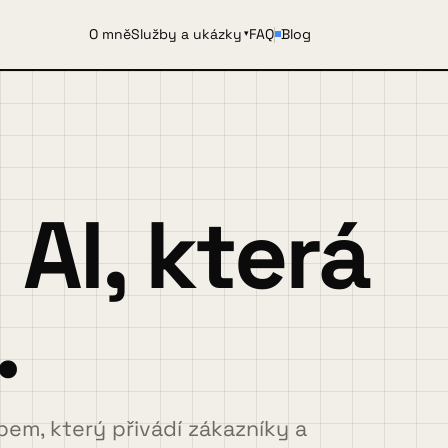
O mně
Služby a ukázky
FAQ
Blog
▾
AI, která
.
em, který přivádí zákazníky a