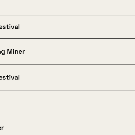
estival
ng Miner
estival
er