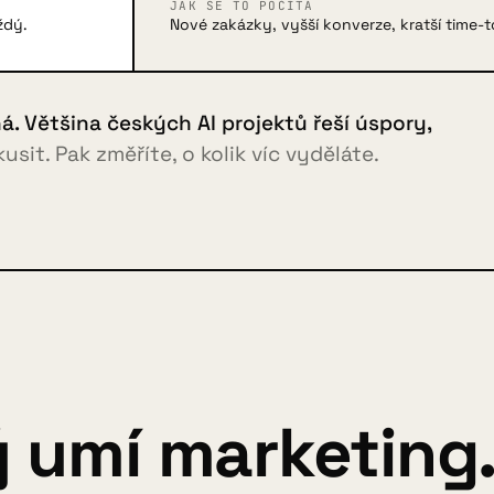
JAK SE TO POČÍTÁ
ždý.
Nové zakázky, vyšší konverze, kratší time-
iná. Většina českých AI projektů řeší úspory,
sit. Pak změříte, o kolik víc vyděláte.
ý umí marketing