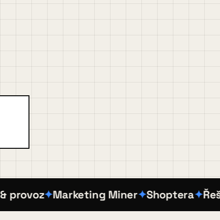
rovoz
Marketing Miner
Shoptera
Řešení 