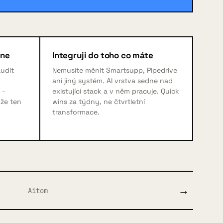
dne
Integruji do toho co máte
audit
Nemusíte měnit Smartsupp, Pipedrive
ani jiný systém. AI vrstva sedne nad
 -
existující stack a v něm pracuje. Quick
nže ten
wins za týdny, ne čtvrtletní
transformace.
→
Aitom