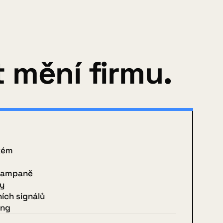
 mění firmu.
kém
 kampaně
ny
ích signálů
ing