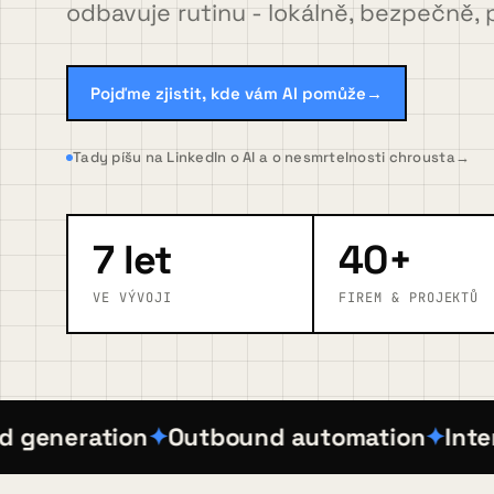
odbavuje rutinu - lokálně, bezpečně, 
FAQ
Pojďme zjistit, kde vám AI pomůže
→
Blog
Tady píšu na LinkedIn o AI a o nesmrtelnosti chrousta
→
Kontakt
7 let
40+
VE VÝVOJI
FIREM & PROJEKTŮ
Pojďme zjistit, kde vám AI pomůže
→
neration
Outbound automation
Interní 