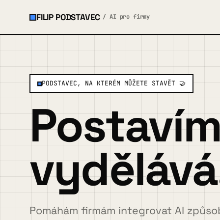
FILIP PODSTAVEC
/ AI pro firmy
×
MENU
PODSTAVEC, NA KTERÉM MŮŽETE STAVĚT 🤝
O mně
Postavím 
Služby a ukázky
▾
vydělává
Spolupráce
Případovky
Pomáhám firmám integrovat AI způsob