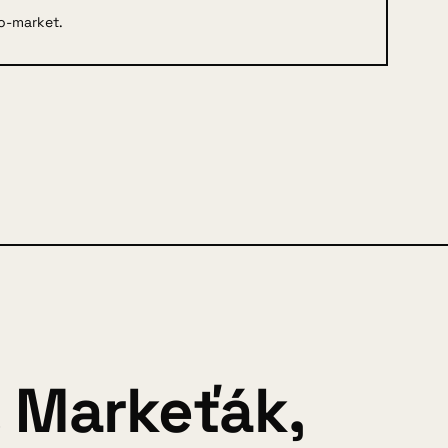
to-market.
. Markeťák,