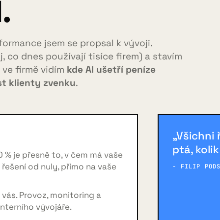
.
formance jsem se propsal k vývoji.
, co dnes používají tisíce firem) a stavím
: ve firmě vidím
kde AI ušetří peníze
t klienty zvenku
.
„Všichni 
ptá, koli
0 % je přesně to, v čem má vaše
m řešení od nuly, přímo na vaše
- FILIP POD
vás. Provoz, monitoring a
nterního vývojáře.