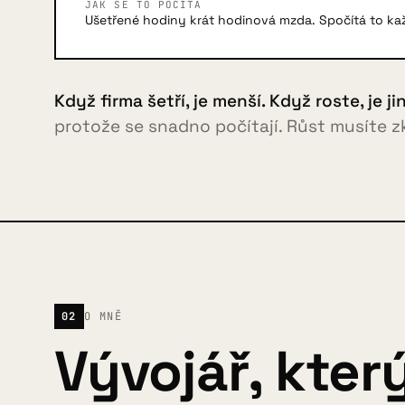
JAK SE TO POČÍTÁ
Ušetřené hodiny krát hodinová mzda. Spočítá to ka
Když firma šetří, je menší. Když roste, je j
protože se snadno počítají. Růst musíte zku
02
O MNĚ
Vývojář, kter