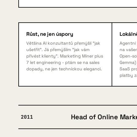
Růst, ne jen úspory
Lokálně
Většina AI konzultantů přemýšlí "jak
Agentní
ušetřit". Já přemýšlím "jak vám
na vaše
přivést klienty". Marketing Miner plus
Open-so
7 let engineering - ptám se na sales
Gemma) 
dopady, ne jen technickou eleganci.
SaaS pro
platby z
Head of Online Mark
2011