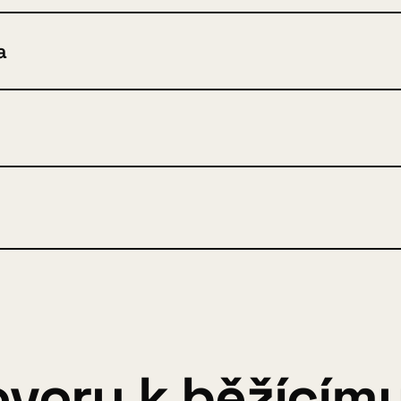
a
voru k běžícímu