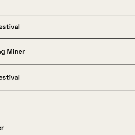
estival
ng Miner
estival
er