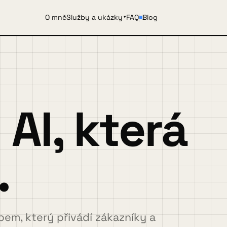
O mně
Služby a ukázky
FAQ
Blog
▾
AI, která
.
em, který přivádí zákazníky a