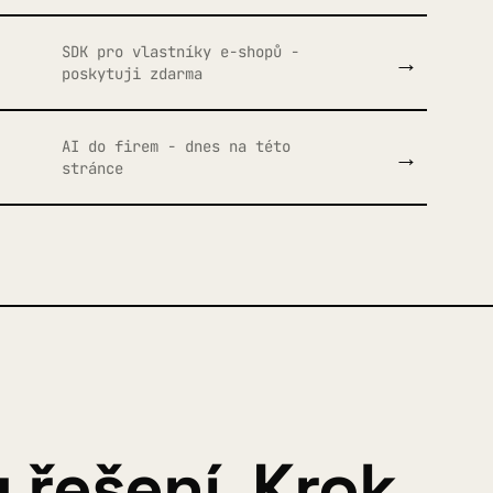
SDK pro vlastníky e-shopů -
→
poskytuji zdarma
AI do firem - dnes na této
→
stránce
 řešení. Krok