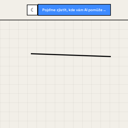
☾
Pojďme zjistit, kde vám AI pomůže
→
FP · 2026