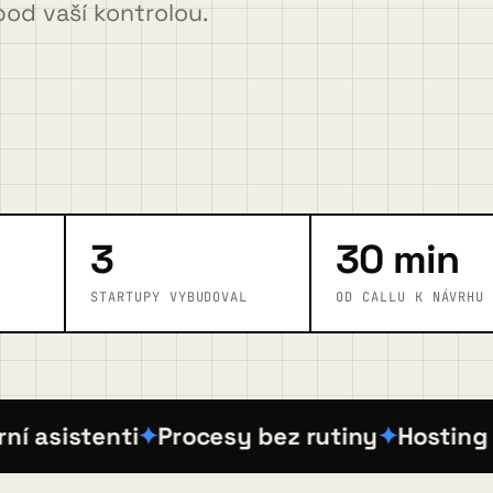
pod vaší kontrolou.
3
30 min
STARTUPY VYBUDOVAL
OD CALLU K NÁVRHU
asistenti
Procesy bez rutiny
Hosting & p