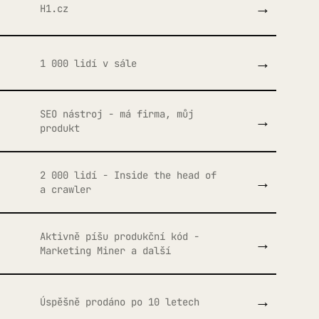
→
H1.cz
→
1 000 lidí v sále
SEO nástroj - má firma, můj
→
produkt
2 000 lidí - Inside the head of
→
a crawler
Aktivně píšu produkční kód -
→
Marketing Miner a další
→
Úspěšně prodáno po 10 letech