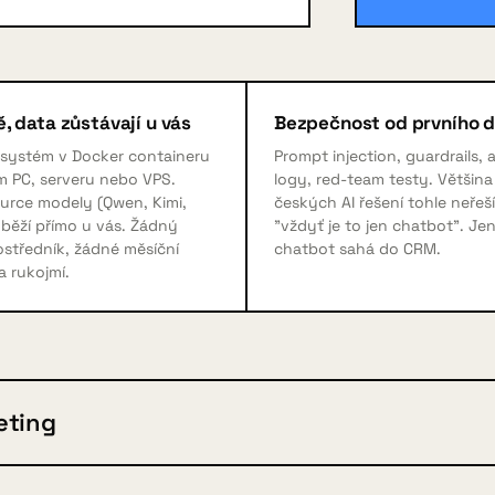
, data zůstávají u vás
Bezpečnost od prvního 
 systém v Docker containeru
Prompt injection, guardrails, 
m PC, serveru nebo VPS.
logy, red-team testy. Většina
urce modely (Qwen, Kimi,
českých AI řešení tohle neřeší
běží přímo u vás. Žádný
"vždyť je to jen chatbot". Je
středník, žádné měsíční
chatbot sahá do CRM.
a rukojmí.
eting