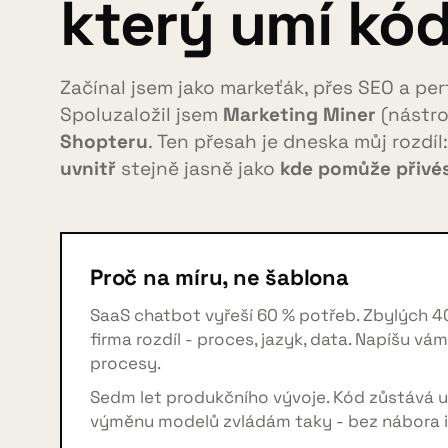
který umí kód
Začínal jsem jako markeťák, přes SEO a per
Spoluzaložil jsem
Marketing Miner
(nástroj
Shopteru
. Ten přesah je dneska můj rozdíl
uvnitř
stejně jasně jako
kde pomůže přivés
Proč na míru, ne šablona
SaaS chatbot vyřeší 60 % potřeb. Zbylých 4
firma rozdíl - proces, jazyk, data. Napíšu vá
procesy.
Sedm let produkčního vývoje. Kód zůstává u 
výměnu modelů zvládám taky - bez nábora i