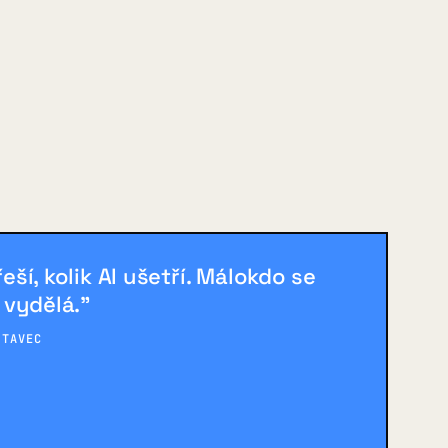
řeší, kolik AI ušetří. Málokdo se
k vydělá."
STAVEC