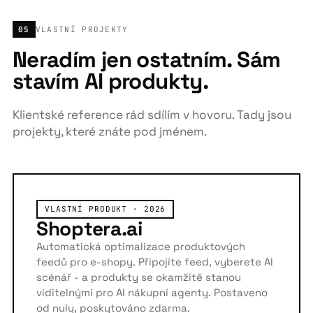
05
VLASTNÍ PROJEKTY
Neradím jen ostatním. Sám
stavím AI produkty.
Klientské reference rád sdílím v hovoru. Tady jsou
projekty, které znáte pod jménem.
VLASTNÍ PRODUKT · 2026
Shoptera.ai
Automatická optimalizace produktových
feedů pro e-shopy. Připojíte feed, vyberete AI
scénář - a produkty se okamžitě stanou
viditelnými pro AI nákupní agenty. Postaveno
od nuly, poskytováno zdarma.