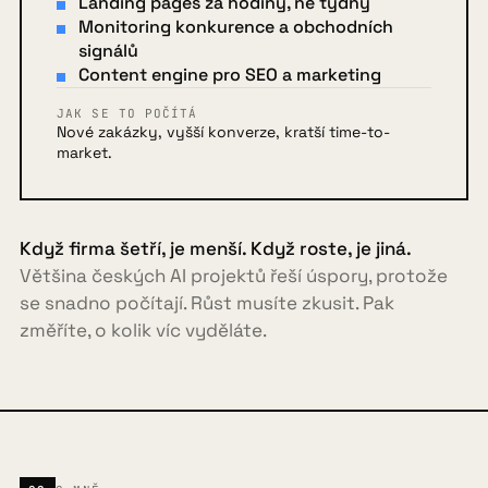
Landing pages za hodiny, ne týdny
Monitoring konkurence a obchodních
signálů
Content engine pro SEO a marketing
JAK SE TO POČÍTÁ
Nové zakázky, vyšší konverze, kratší time-to-
market.
Když firma šetří, je menší. Když roste, je jiná.
Většina českých AI projektů řeší úspory, protože
se snadno počítají. Růst musíte zkusit. Pak
změříte, o kolik víc vyděláte.