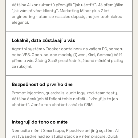
Většina AI konzultantů přemýšlí "jak ušetřit". Já přemýšlím
"jak vám přivést klienty". Marketing Miner plus 7 let
engineering - ptám se na sales dopady, ne jen technickou
eleganci.
Lokálně, data zůstávají u vás
Agentní systém v Docker containeru na vašem PC, serveru
nebo VPS. Open-source modely (Qwen, Kimi, Gemma) běží
přímo u vás. Žádný SaaS prostředník, žádné měsíční platby
za rukojmí.
Bezpečnost od prvního dne
Prompt injection, guardrails, audit logy, red-team testy.
Většina českých AI řešení tohle neřeší - "vždyť je to jen
chatbot". Jenže ten chatbot sahá do CRM.
Integruji do toho co máte
Nemusíte měnit Smartsupp, Pipedrive ani jiný systém. AI
vrstva sedne nad existující stack a v něm pracuje. Quick