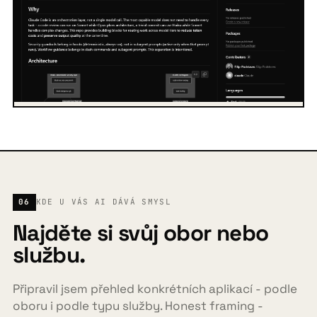
06
KDE U VÁS AI DÁVÁ SMYSL
Najděte si svůj obor nebo
službu.
Připravil jsem přehled konkrétních aplikací - podle
oboru i podle typu služby. Honest framing -