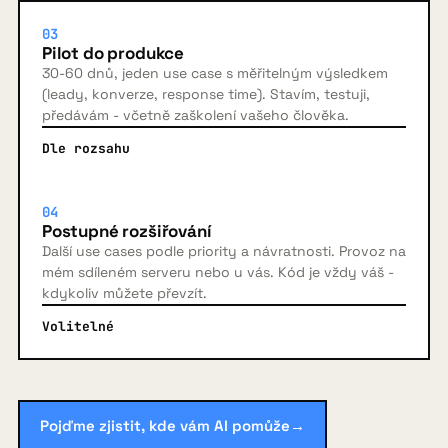
03
Pilot do produkce
30-60 dnů, jeden use case s měřitelným výsledkem
(leady, konverze, response time). Stavím, testuji,
předávám - včetně zaškolení vašeho člověka.
Dle rozsahu
04
Postupné rozšiřování
Další use cases podle priority a návratnosti. Provoz na
mém sdíleném serveru nebo u vás. Kód je vždy váš -
kdykoliv můžete převzít.
Volitelné
Pojďme zjistit, kde vám AI pomůže
→