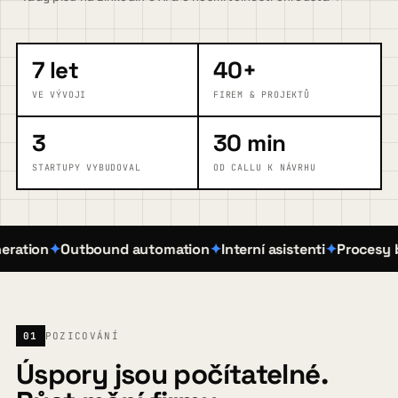
FAQ
7 let
40+
VE VÝVOJI
FIREM & PROJEKTŮ
Blog
3
30 min
STARTUPY VYBUDOVAL
OD CALLU K NÁVRHU
Kontakt
tion
Outbound automation
Interní asistenti
Procesy bez 
Pojďme zjistit, kde vám AI pomůže
→
01
POZICOVÁNÍ
Úspory jsou počítatelné.