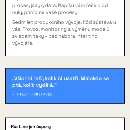
proces, jazyk, data. Napíšu vám řešení od
nuly, přímo na vaše procesy.
Sedm let produkčního vývoje. Kód zůstává u
vás. Provoz, monitoring a výměnu modelů
zvládám taky - bez nábora interního
vývojáře.
„Všichni řeší, kolik AI ušetří. Málokdo se
ptá, kolik vydělá."
- FILIP PODSTAVEC
Růst, ne jen úspory