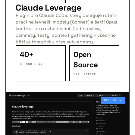
Claude Leverage
Plugin pro Claude Code, který deleguje rutinní
práci na levnější modely (Sonnet) a šetří Opus
kontext pro rozhodování. Code review,
commity, testy, context gathering - všechno
běží automaticky přes sub-agenty.
40+
Open
Source
GITHUB STARS
MIT LICENCE
GITHUB ->