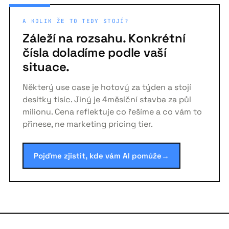
A KOLIK ŽE TO TEDY STOJÍ?
Záleží na rozsahu. Konkrétní
čísla doladíme podle vaší
situace.
Některý use case je hotový za týden a stojí
desítky tisíc. Jiný je 4měsíční stavba za půl
milionu. Cena reflektuje co řešíme a co vám to
přinese, ne marketing pricing tier.
Pojďme zjistit, kde vám AI pomůže
→