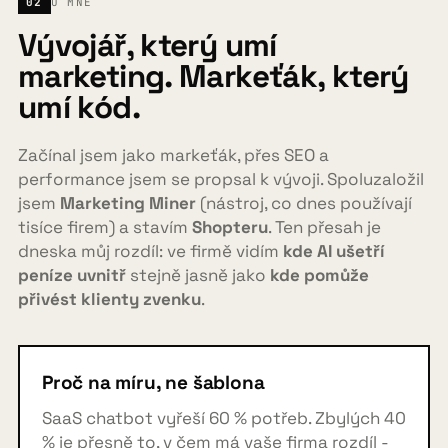
02
O MNĚ
Vývojář, který umí
marketing. Markeťák, který
umí kód.
Začínal jsem jako markeťák, přes SEO a
performance jsem se propsal k vývoji. Spoluzaložil
jsem
Marketing Miner
(nástroj, co dnes používají
tisíce firem) a stavím
Shopteru
. Ten přesah je
dneska můj rozdíl: ve firmě vidím
kde AI ušetří
peníze uvnitř
stejně jasně jako
kde pomůže
přivést klienty zvenku
.
Proč na míru, ne šablona
SaaS chatbot vyřeší 60 % potřeb. Zbylých 40
% je přesně to, v čem má vaše firma rozdíl -