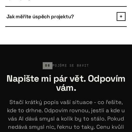
a dělají gramatické chyby.
Kód je vždy váš. Postavený standardními
technologiemi (Python, TypeScript, Docker, open-
Jak měříte úspěch projektu?
+
source frameworks), takže ho převezme jakýkoliv
vývojářský tým. Žádný vendor lock-in. Po prvních 3
Před začátkem si dohodneme metriku, kterou budeme
měsících lze ukončit kdykoliv.
sledovat. Pro růstové aplikace obvykle leady,
konverze, response rate, AOV. Pro defenzivní ušetřené
hodiny nebo objem dotazů obsloužený AI. Žádné "lepší
podpora" - vždy konkrétní číslo.
08
POJĎME SE BAVIT
Napište mi pár vět. Odpovím
vám.
Stačí krátký popis vaší situace - co řešíte,
kde to drhne. Odpovím rovnou, jestli a kde u
vás AI dává smysl a kolik by to stálo. Pokud
nedává smysl nic, řeknu to taky. Cenu kvůli