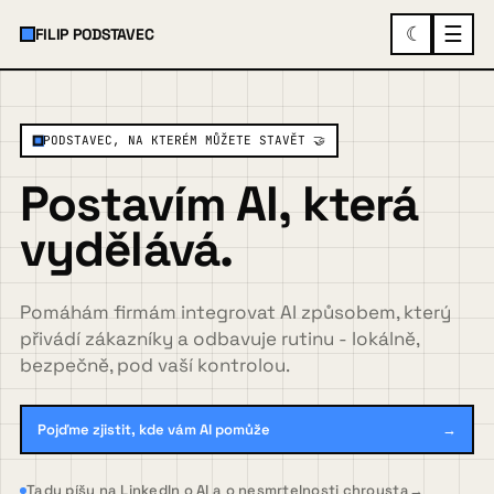
☰
☾
FILIP PODSTAVEC
×
MENU
PODSTAVEC, NA KTERÉM MŮŽETE STAVĚT 🤝
Postavím AI, která
O mně
vydělává.
Služby a ukázky
▾
Pomáhám firmám integrovat AI způsobem, který
přivádí zákazníky a odbavuje rutinu - lokálně,
bezpečně, pod vaší kontrolou.
Spolupráce
Pojďme zjistit, kde vám AI pomůže
→
Případovky
Tady píšu na LinkedIn o AI a o nesmrtelnosti chrousta
→