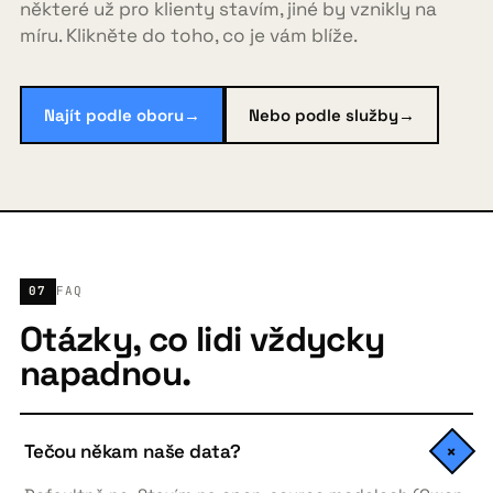
některé už pro klienty stavím, jiné by vznikly na
míru. Klikněte do toho, co je vám blíže.
Najít podle oboru
→
Nebo podle služby
→
07
FAQ
Otázky, co lidi vždycky
napadnou.
Tečou někam naše data?
+