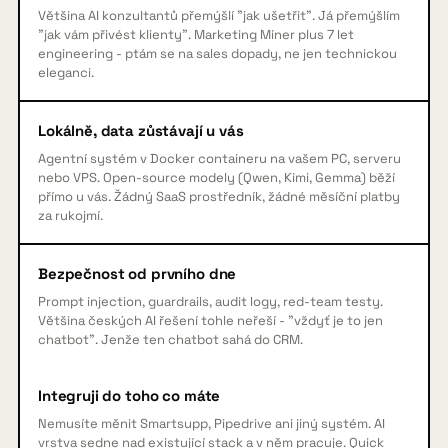
Většina AI konzultantů přemýšlí "jak ušetřit". Já přemýšlím
"jak vám přivést klienty". Marketing Miner plus 7 let
engineering - ptám se na sales dopady, ne jen technickou
eleganci.
Lokálně, data zůstávají u vás
Agentní systém v Docker containeru na vašem PC, serveru
nebo VPS. Open-source modely (Qwen, Kimi, Gemma) běží
přímo u vás. Žádný SaaS prostředník, žádné měsíční platby
za rukojmí.
Bezpečnost od prvního dne
Prompt injection, guardrails, audit logy, red-team testy.
Většina českých AI řešení tohle neřeší - "vždyť je to jen
chatbot". Jenže ten chatbot sahá do CRM.
Integruji do toho co máte
Nemusíte měnit Smartsupp, Pipedrive ani jiný systém. AI
vrstva sedne nad existující stack a v něm pracuje. Quick