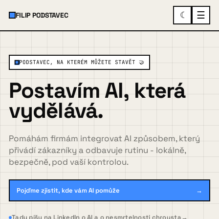
☰
☾
FILIP PODSTAVEC
×
MENU
PODSTAVEC, NA KTERÉM MŮŽETE STAVĚT 🤝
Postavím AI, která
O mně
vydělává.
Služby a ukázky
▾
Pomáhám firmám integrovat AI způsobem, který
přivádí zákazníky a odbavuje rutinu - lokálně,
bezpečně, pod vaší kontrolou.
Spolupráce
Pojďme zjistit, kde vám AI pomůže
→
Případovky
Tady píšu na LinkedIn o AI a o nesmrtelnosti chrousta
→