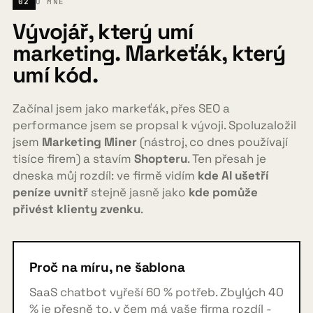
02
O MNĚ
Vývojář, který umí
marketing. Markeťák, který
umí kód.
Začínal jsem jako markeťák, přes SEO a
performance jsem se propsal k vývoji. Spoluzaložil
jsem
Marketing Miner
(nástroj, co dnes používají
tisíce firem) a stavím
Shopteru
. Ten přesah je
dneska můj rozdíl: ve firmě vidím
kde AI ušetří
peníze uvnitř
stejně jasně jako
kde pomůže
přivést klienty zvenku
.
Proč na míru, ne šablona
SaaS chatbot vyřeší 60 % potřeb. Zbylých 40
% je přesně to, v čem má vaše firma rozdíl -