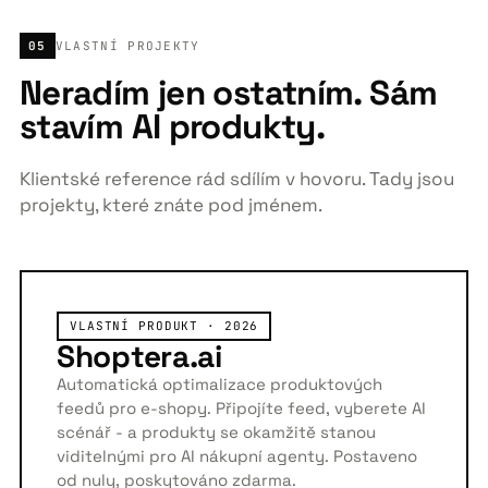
05
VLASTNÍ PROJEKTY
Neradím jen ostatním. Sám
stavím AI produkty.
Klientské reference rád sdílím v hovoru. Tady jsou
projekty, které znáte pod jménem.
VLASTNÍ PRODUKT · 2026
Shoptera.ai
Automatická optimalizace produktových
feedů pro e-shopy. Připojíte feed, vyberete AI
scénář - a produkty se okamžitě stanou
viditelnými pro AI nákupní agenty. Postaveno
od nuly, poskytováno zdarma.