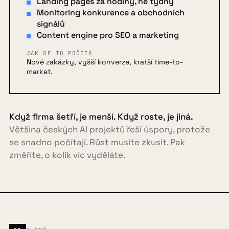
Landing pages za hodiny, ne týdny
Monitoring konkurence a obchodních
signálů
Content engine pro SEO a marketing
JAK SE TO POČÍTÁ
Nové zakázky, vyšší konverze, kratší time-to-
market.
Když firma šetří, je menší. Když roste, je jiná.
Většina českých AI projektů řeší úspory, protože
se snadno počítají. Růst musíte zkusit. Pak
změříte, o kolik víc vyděláte.