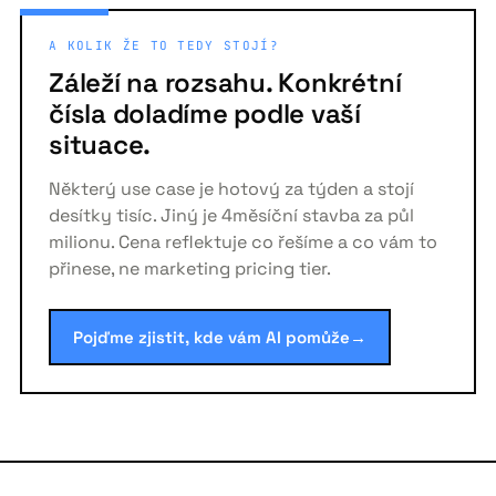
A KOLIK ŽE TO TEDY STOJÍ?
Záleží na rozsahu. Konkrétní
čísla doladíme podle vaší
situace.
Některý use case je hotový za týden a stojí
desítky tisíc. Jiný je 4měsíční stavba za půl
milionu. Cena reflektuje co řešíme a co vám to
přinese, ne marketing pricing tier.
Pojďme zjistit, kde vám AI pomůže
→