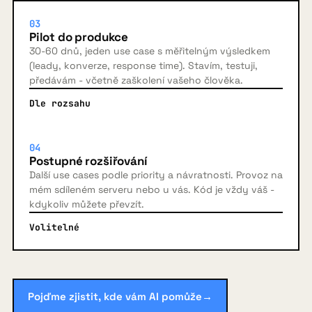
03
Pilot do produkce
30-60 dnů, jeden use case s měřitelným výsledkem
(leady, konverze, response time). Stavím, testuji,
předávám - včetně zaškolení vašeho člověka.
Dle rozsahu
04
Postupné rozšiřování
Další use cases podle priority a návratnosti. Provoz na
mém sdíleném serveru nebo u vás. Kód je vždy váš -
kdykoliv můžete převzít.
Volitelné
Pojďme zjistit, kde vám AI pomůže
→