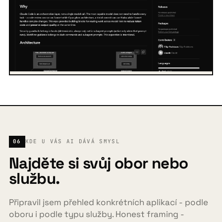
06
KDE U VÁS AI DÁVÁ SMYSL
Najděte si svůj obor nebo
službu.
Připravil jsem přehled konkrétních aplikací - podle
oboru i podle typu služby. Honest framing -