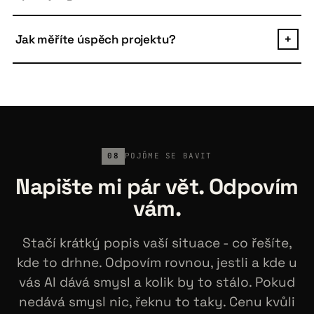
a dělají gramatické chyby.
Kód je vždy váš. Postavený standardními
technologiemi (Python, TypeScript, Docker, open-
Jak měříte úspěch projektu?
+
source frameworks), takže ho převezme jakýkoliv
vývojářský tým. Žádný vendor lock-in. Po prvních 3
Před začátkem si dohodneme metriku, kterou budeme
měsících lze ukončit kdykoliv.
sledovat. Pro růstové aplikace obvykle leady,
konverze, response rate, AOV. Pro defenzivní ušetřené
hodiny nebo objem dotazů obsloužený AI. Žádné "lepší
podpora" - vždy konkrétní číslo.
08
POJĎME SE BAVIT
Napište mi pár vět. Odpovím
vám.
Stačí krátký popis vaší situace - co řešíte,
kde to drhne. Odpovím rovnou, jestli a kde u
vás AI dává smysl a kolik by to stálo. Pokud
nedává smysl nic, řeknu to taky. Cenu kvůli