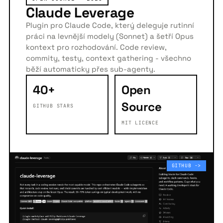
Claude Leverage
Plugin pro Claude Code, který deleguje rutinní
práci na levnější modely (Sonnet) a šetří Opus
kontext pro rozhodování. Code review,
commity, testy, context gathering - všechno
běží automaticky přes sub-agenty.
40+
Open
Source
GITHUB STARS
MIT LICENCE
GITHUB ->