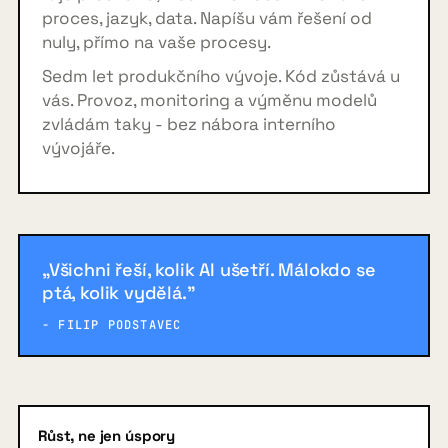
proces, jazyk, data. Napíšu vám řešení od
nuly, přímo na vaše procesy.
Sedm let produkčního vývoje. Kód zůstává u
vás. Provoz, monitoring a výměnu modelů
zvládám taky - bez nábora interního
vývojáře.
„Všichni řeší, kolik AI ušetří. Málokdo se
ptá, kolik vydělá."
- FILIP PODSTAVEC
Růst, ne jen úspory