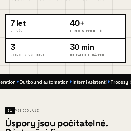
FAQ
7 let
40+
VE VÝVOJI
FIREM & PROJEKTŮ
Blog
3
30 min
STARTUPY VYBUDOVAL
OD CALLU K NÁVRHU
Kontakt
tion
Outbound automation
Interní asistenti
Procesy bez 
Pojďme zjistit, kde vám AI pomůže
→
01
POZICOVÁNÍ
Úspory jsou počítatelné.