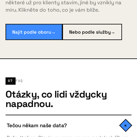
některé už pro klienty stavím, jiné by vznikly na
míru. Klikněte do toho, co je vám blíže.
Najít podle oboru
→
Nebo podle služby
→
07
FAQ
Otázky, co lidi vždycky
napadnou.
Tečou někam naše data?
+